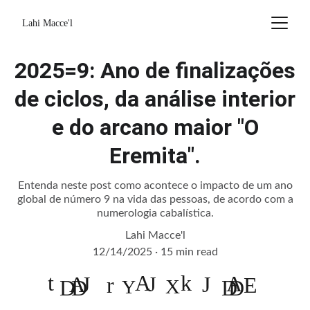
Lahi Macce'l
2025=9: Ano de finalizações
de ciclos, da análise interior
e do arcano maior "O
Eremita".
Entenda neste post como acontece o impacto de um ano
global de número 9 na vida das pessoas, de acordo com a
numerologia cabalística.
Lahi Macce'l
12/14/2025
15 min read
t
A
k
A
A
J
J
r
J
E
D
D
X
D
D
Y